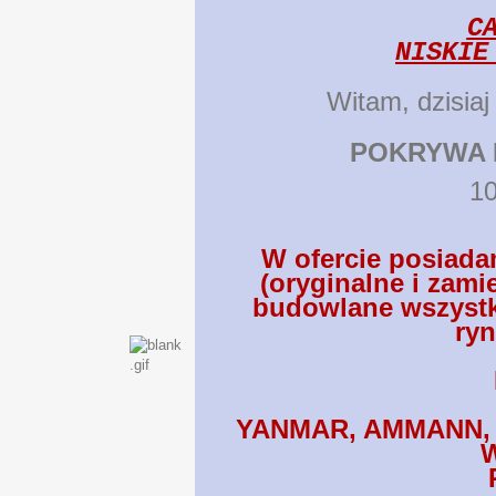
C
NISKIE
Witam, dzisiaj
POKRYWA 
1
W ofercie posiadam
(oryginalne i zami
budowlane wszystk
ryn
YANMAR, AMMANN, 