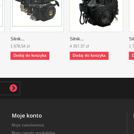
Silnik...
Silnik...
Sil
1 678,54 zł
4 357,37 zł
1 
Dodaj do koszyka
Dodaj do koszyka
D
Moje konto
Moje zamówienia
Moje zwroty produktów