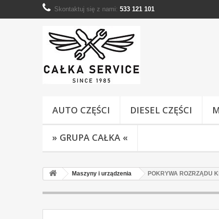
Skontaktuj się z nami:
533 121 101
AUTO CZĘŚCI
DIESEL CZĘŚCI
M
» GRUPA CAŁKA «
Maszyny i urządzenia
POKRYWA ROZRZĄDU KI