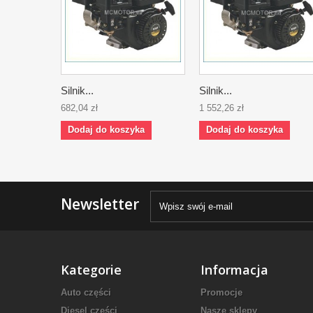
Silnik...
Silnik...
682,04 zł
1 552,26 zł
Dodaj do koszyka
Dodaj do koszyka
Newsletter
Kategorie
Informacja
Auto części
Promocje
Diesel części
Nasze sklepy