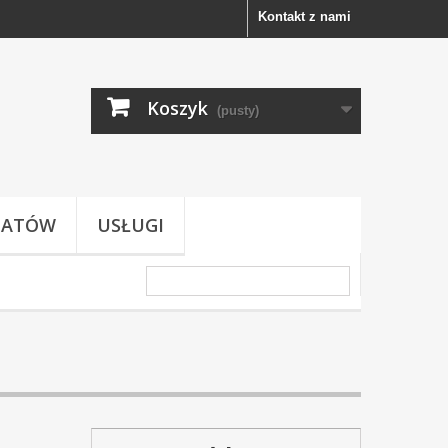
Kontakt z nami
Koszyk
(pusty)
TATÓW
USŁUGI