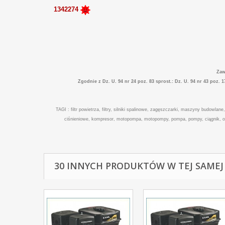
1342274
Zaw
Zgodnie z Dz. U. 94 nr 24 poz. 83 sprost.: Dz. U. 94 nr 43 poz.
TAGI : filtr powietrza, filtry, silniki spalinowe, zagęszczarki, maszyny budowlane
ciśnieniowe, kompresor, motopompa, motopompy, pompa, pompy, ciągnik, odśnie
30 INNYCH PRODUKTÓW W TEJ SAMEJ 