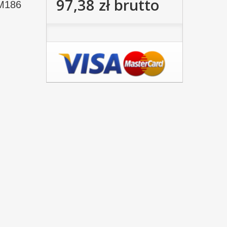
97,38 zł
brutto
M186