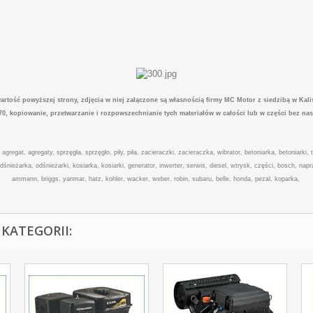
artość powyższej strony, zdjęcia w niej załączone są własnością firmy MC Motor z siedzibą w Kali
 170, kopiowanie, przetwarzanie i rozpowszechnianie tych materiałów w całości lub w części bez na
, agregat, agregaty, sprzęgła, sprzęgło, piły, piła, zacieraczki, zacieraczka, wibrator, betoniarka, betoniarki
żarka, odśnieżarki, kosiarka, kosiarki, generator, inwerter, serwis, diesel, wtrysk, części, bosch, naprawa
ammann, briggs, yanmar, hatz, kohler, wacker, weber, robin, subaru, belle, honda, pezal, koparka,
KATEGORII: