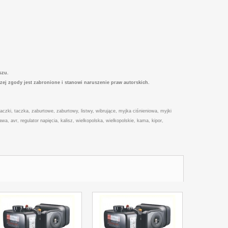
szu.
szej zgody jest zabronione i stanowi naruszenie praw autorskich.
, taczki, taczka, zaburtowe, zaburtowy, listwy, wibrujące, myjka ciśnieniowa, myjki
, avr, regulator napięcia, kalisz, wielkopolska, wielkopolskie, kama, kipor,