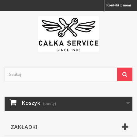
Kontakt z nami
Koszyk
(pusty)
ZAKŁADKI