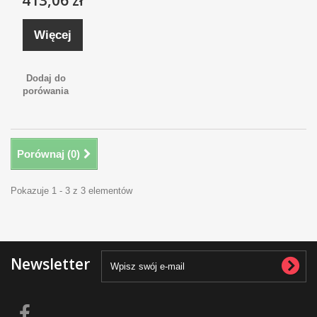
413,06 zł
Więcej
Dodaj do
porówania
Porównaj (
0
)
Pokazuje 1 - 3 z 3 elementów
Newsletter