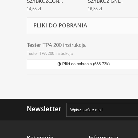
SZYBKOZŁ.GN...
SZYBKOZ.GNI...
14,55 zł
16,35 zł
PLIKI DO POBRANIA
Tester TPA 200 instrukcja
Tester TPA 200 instrukcja
Pliki do pobrania (638.73k)
Newsletter
Kategorie
Informacja