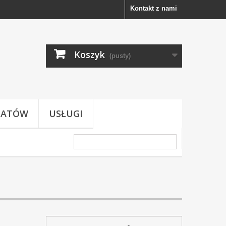
Kontakt z nami
Koszyk
(pusty)
TATÓW
USŁUGI