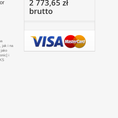
2 773,65 zł
or
brutto
na
 jak i na
 jako
nic] i
DKS