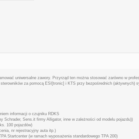
mować uniwersalne zawory. Przyrząd ten można stosować zarówno w profesjo
y sterowników za pomocą ESI[tronic] i KTS przy bezpośrednich (aktywnych)
aniem informacji o czujniku RDKS
 Schrader, Sens.it firmy Alligator, inne w zależności od modelu pojazdu))
ks. 100 pojazdów)
nia, nr rejestracyjny auta itp.)
 TPA Startcenter (w ramach wyposażenia standardowego TPA 200)