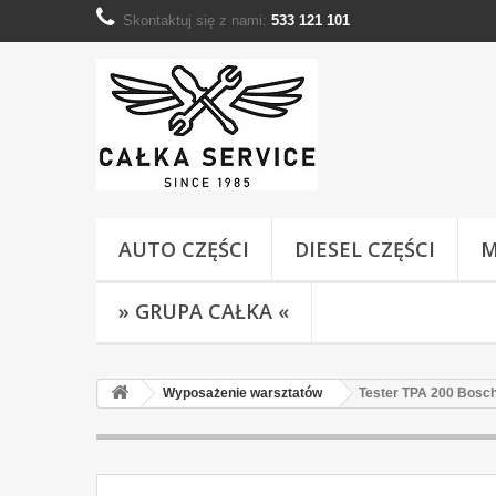
Skontaktuj się z nami:
533 121 101
AUTO CZĘŚCI
DIESEL CZĘŚCI
M
» GRUPA CAŁKA «
Wyposażenie warsztatów
Tester TPA 200 Bosch