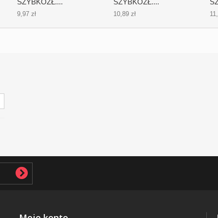
SZYBKOZŁ....
SZYBKOZŁ....
SZ
9,97 zł
10,89 zł
11,
Moje konto