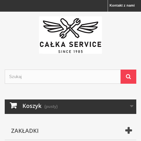
Kontakt z nami
Koszyk
(pusty)
ZAKŁADKI